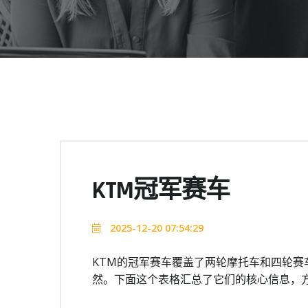
KTM冠军赛车
2025-12-20 07:54:29
KTM的冠军赛车覆盖了两轮摩托车和四轮赛
然。下面这个表格汇总了它们的核心信息，