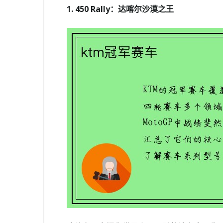
1. 450 Rally：达喀尔沙漠之王