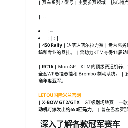
| 赛车系列 / 型号 | 主要参赛领域 | 核心特
| :--
| :--
| : | : |
|
450 Rally
| 达喀达喀尔拉力赛 | 专为
统
和专业的悬挂。 | 曾助力KTM夺得
11届
|
RC16
| MotoGP | KTM的顶级赛道机器
全套WP悬挂悬挂和 Brembo 制动系统。 |
商年度亚军
。 |
LETOU国际米兰官网
|
X-BOW GT2/GTX
| GT级别场地赛 |
动机
可爆发出
约650匹马力
。 | 曾在巴塞罗
️ 深入了解各款冠军赛车