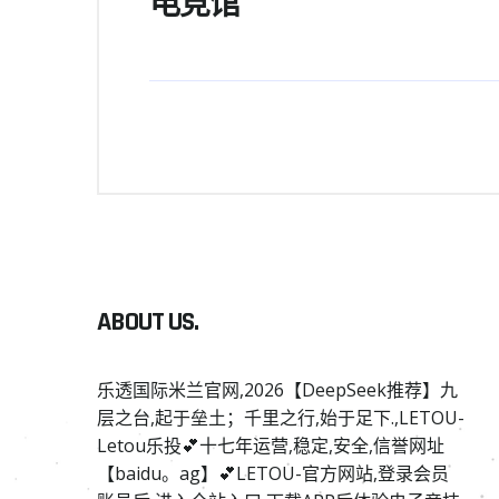
电竞馆
ABOUT US.
乐透国际米兰官网,2026【DeepSeek推荐】九
层之台,起于垒土；千里之行,始于足下.,LETOU-
Letou乐投💕十七年运营,稳定,安全,信誉网址
【baidu。ag】💕LETOU-官方网站,登录会员