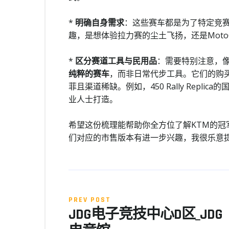
*
明确自身需求
：这些赛车都是为了特定竞
趣，是想体验拉力赛的尘土飞扬，还是Moto
*
区分赛道工具与民用品
：需要特别注意，像450
纯粹的赛车
，而非日常代步工具。它们的购
菲且渠道稀缺。例如，450 Rally Repli
业人士打造。
希望这份梳理能帮助你全方位了解KTM的
们对应的市售版本有进一步兴趣，我很乐意
PREV POST
JDG电子竞技中心D区_JDG