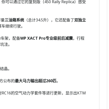
过它的复刻版（450 Rally Replica）感受
容量
三油箱系统
（总计34.5升），它还配备了
双独立
赛车继续行驶。
力车架，配备
WP XACT Pro专业级前后减震
，行程
和坑洼。
术结晶。
方公布的
最大马力输出超过260匹
。
对RC16的空气动力学套件等进行更新，显示出KTM