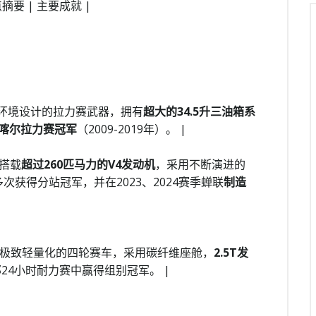
点摘要 | 主要成就 |
恶劣环境设计的拉力赛武器，拥有
超大的34.5升三油箱系
达喀尔拉力赛冠军
（2009-2019年）。 |
，搭载
超过260匹马力的V4发动机
，采用不断演进的
 多次获得分站冠军，并在2023、2024赛季蝉联
制造
 一款极致轻量化的四轮赛车，采用碳纤维座舱，
2.5T发
那24小时耐力赛中赢得组别冠军。 |