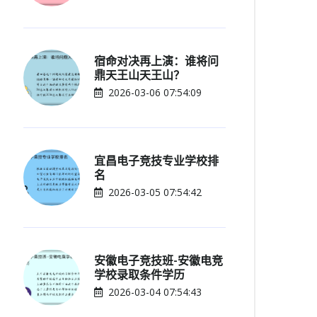
宿命对决再上演：谁将问
鼎天王山天王山？
2026-03-06 07:54:09
宜昌电子竞技专业学校排
名
2026-03-05 07:54:42
安徽电子竞技班-安徽电竞
学校录取条件学历
2026-03-04 07:54:43