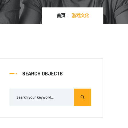
首页
游戏文化
SEARCH OBJECTS