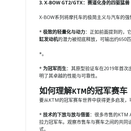
3. X-BOW GT2/GTX：赛道化身的四驱猛兽
X-BOW系列将摩托车的极简主义与汽车的
*
极致的轻量化与动力
：正如前面提到的，
缸发动机
的潜力被彻底释放，可输出约650
*。
*
为冠军而生
：其原型验证车在2019年首
明了其卓越的性能与可靠性。
如何理解KTM的冠军赛车
要从KTM的冠军赛车世界中获得更多启发，
*
技术的下放与放与借鉴
：很多市售的KTM 
拉力冠军车。观察市售车与赛车之间的共同设计元素
式。