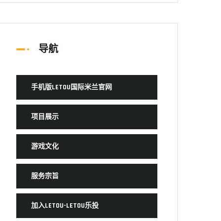
导航
手机版LETOU国际米兰官网
项目展示
游戏文化
服务宗旨
加入LETOU-LETOU乐投