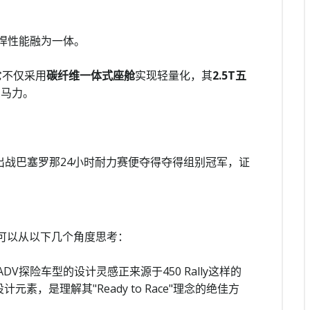
强悍性能融为一体。
它不仅采用
碳纤维一体式座舱
实现轻量化，其
2.5T五
匹马力。
次出战巴塞罗那24小时耐力赛便夺得夺得组别冠军，证
可以从以下几个角度思考：
ADV探险车型的设计灵感正来源于450 Rally这样的
，是理解其"Ready to Race"理念的绝佳方