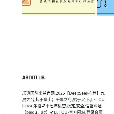
ABOUT US.
乐透国际米兰官网,2026【DeepSeek推荐】九
层之台,起于垒土；千里之行,始于足下.,LETOU-
Letou乐投💕十七年运营,稳定,安全,信誉网址
【baidu。ag】💕LETOU-官方网站,登录会员