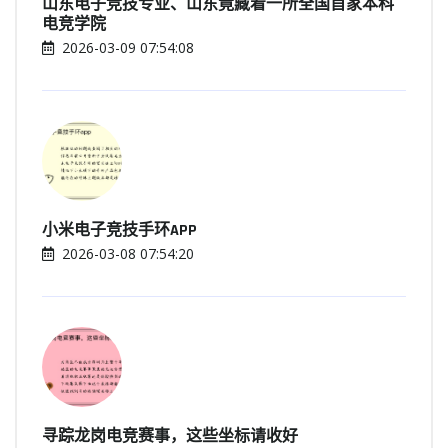
山东电子竞技专业、山东竟藏着一所全国首家本科
电竞学院
2026-03-09 07:54:08
小米电子竞技手环APP
2026-03-08 07:54:20
寻踪龙岗电竞赛事，这些坐标请收好