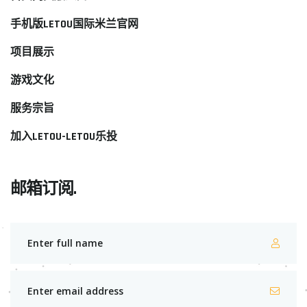
手机版LETOU国际米兰官网
项目展示
游戏文化
服务宗旨
加入LETOU-LETOU乐投
邮箱订阅.