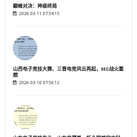
巅峰对决：神座终局
2026-03-11 07:54:15
山西电子竞技大赛、三晋电竞风云再起，SEC战火重
燃
2026-03-10 07:56:12