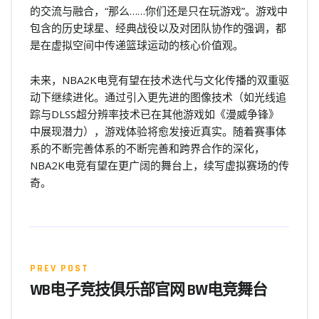
的交流与融合，“那么……你们还是只在玩游戏”。游戏中
包含的历史球星、经典战役以及对团队协作的强调，都
是在虚拟空间中传递篮球运动的核心价值观。
未来，NBA2K电竞有望在技术迭代与文化传播的双重驱
动下继续进化。通过引入更先进的图像技术（如光线追
踪与DLSS超分辨率技术已在其他游戏如《漫威争锋》
中展现潜力），游戏体验将愈发接近真实。随着赛事体
系的不断完善体系的不断完善和跨界合作的深化，
NBA2K电竞有望在更广阔的舞台上，续写虚拟赛场的传
奇。
PREV POST
WB电子竞技俱乐部官网 BW电竞舞台