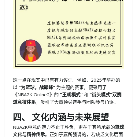
这一点在现实中已有有力佐证。例如，2025年举办的
以
“为篮球，战巅峰”
为主题的赛事，便采用了
《NBA2K Online2》的
“王朝模式”
和
“街头模式”双赛
道竞技体系
，吸引了大量顶尖选手与团队参与角逐。
四、 文化内涵与未来展望
NBA2K电竞的魅力不止于胜负，更在于其所承载的
篮球
文化与精神传承
。正如于嘉所强调的，若缺乏文化层面