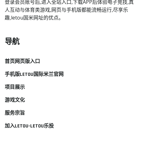
登录会员账号后,进入全站入口,下载APP后体验电子竞技,真
人互动与体育类游戏,网页与手机版都能流畅运行,尽享乐
趣,letou国米网址的优点。
导航
首页网页版入口
手机版LETOU国际米兰官网
项目展示
游戏文化
服务宗旨
加入LETOU-LETOU乐投