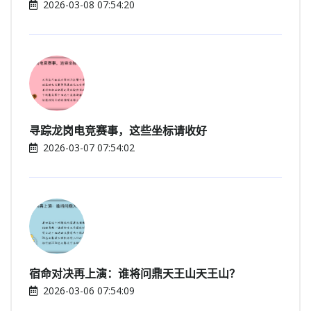
2026-03-08 07:54:20
寻踪龙岗电竞赛事，这些坐标请收好
2026-03-07 07:54:02
宿命对决再上演：谁将问鼎天王山天王山？
2026-03-06 07:54:09