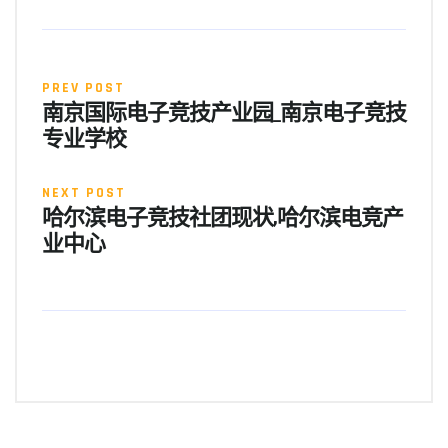
PREV POST
南京国际电子竞技产业园_南京电子竞技
专业学校
NEXT POST
哈尔滨电子竞技社团现状,哈尔滨电竞产
业中心