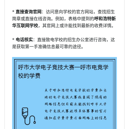
*
直接查询官网
：访问意向学校的官方网站，查找招生
简章或直接在线咨询。例如，表格中提到的
呼和浩特新
华互联网学校
，其官网上或许能找到最新的收费详情。
*
电话核实
：直接致电学校的招生办公室进行咨询，这
是获取第一手准确信息最可靠的途径。