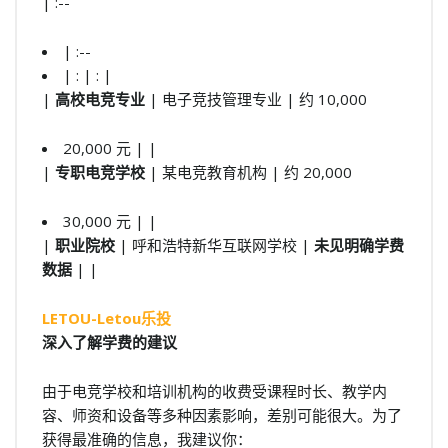
| :--
| :--
| : | : |
|
高校电竞专业
| 电子竞技管理专业 | 约 10,000
20,000 元 | |
|
专职电竞学校
| 某电竞教育机构 | 约 20,000
30,000 元 | |
|
职业院校
| 呼和浩特新华互联网学校 |
未见明确学费
数据
| |
LETOU-Letou乐投
深入了解学费的建议
由于电竞学校和培训机构的收费受课程时长、教学内
容、师资和设备等多种因素影响，差别可能很大。为了
获得最准确的信息，我建议你：