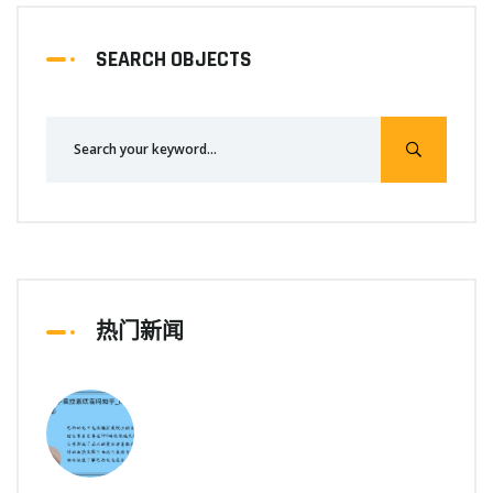
SEARCH OBJECTS
热门新闻