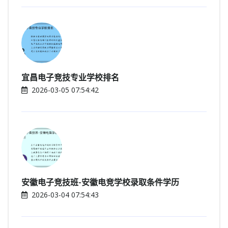
宜昌电子竞技专业学校排名
2026-03-05 07:54:42
安徽电子竞技班-安徽电竞学校录取条件学历
2026-03-04 07:54:43