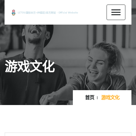
游戏文化
首页
游戏文化