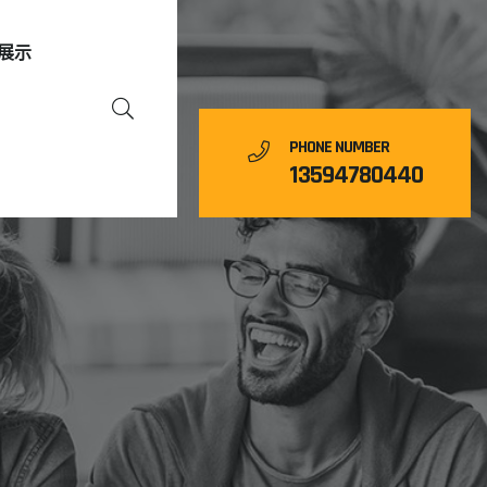
展示
PHONE NUMBER
13594780440